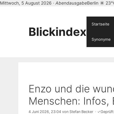
Mittwoch, 5 August 2026 ·
Abendausgabe
Berlin ☀ 23°
Zum
Inhalt
springen
Startseite
Blickindex
Synonyme
Enzo und die wun
Menschen: Infos,
4 Juni 2026, 23:04
von
Stefan Becker
·
✓
Geprüf