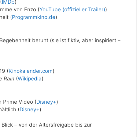
(
IMDb
)
timme von Enzo (
YouTube (offizieller Trailer)
)
eit (
Programmkino.de
)
ebenheit beruht (sie ist fiktiv, aber inspiriert –
19 (
Kinokalender.com
)
e Rain
(
Wikipedia
)
 Prime Video (
Disney+
)
ltlich (
Disney+
)
Blick – von der Altersfreigabe bis zur