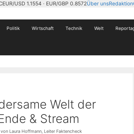
C
EUR/USD 1.1554 · EUR/GBP 0.8572
Über uns
Redaktion
Politik
Wirtschaft
Technik
Welt
Reporta
dersame Welt der
 Ende & Stream
t von
Laura Hoffmann
, Leiter Faktencheck