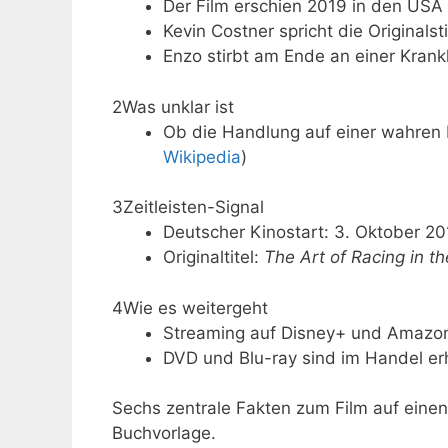
Der Film erschien 2019 in den USA 
Kevin Costner spricht die Originals
Enzo stirbt am Ende an einer Krankh
2
Was unklar ist
Ob die Handlung auf einer wahren Beg
Wikipedia
)
3
Zeitleisten-Signal
Deutscher Kinostart: 3. Oktober 20
Originaltitel:
The Art of Racing in th
4
Wie es weitergeht
Streaming auf Disney+ und Amazon
DVD und Blu-ray sind im Handel erhä
Sechs zentrale Fakten zum Film auf einen 
Buchvorlage.