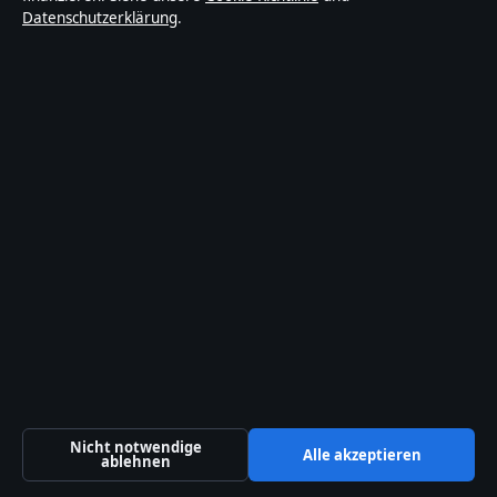
Datenschutzerklärung
.
Gigi
D’Agostino:
Krankheit,
bekanntes
te Lieder
und
Kontrovers
en
August 5,
2026
Vitalhotel
Alter
Meierhof
Glücksbur
Nicht notwendige
Alle akzeptieren
g: Zimmer,
ablehnen
Preise &