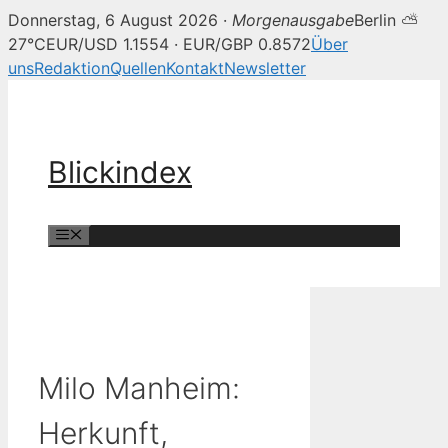
Donnerstag, 6 August 2026 ·
Morgenausgabe
Berlin ⛅
27°C
EUR/USD 1.1554 · EUR/GBP 0.8572
Über
uns
Redaktion
Quellen
Kontakt
Newsletter
Zum
Inhalt
springen
Blickindex
Menü
Milo Manheim:
Herkunft,