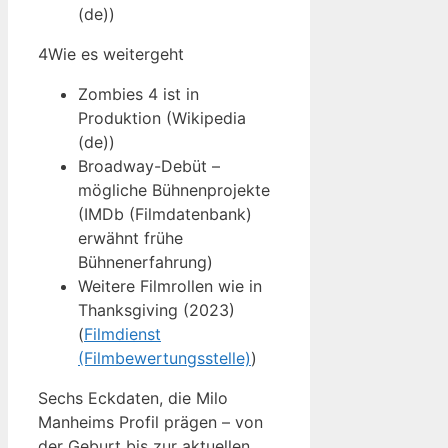
(de))
4
Wie es weitergeht
Zombies 4 ist in
Produktion (Wikipedia
(de))
Broadway-Debüt –
mögliche Bühnenprojekte
(IMDb (Filmdatenbank)
erwähnt frühe
Bühnenerfahrung)
Weitere Filmrollen wie in
Thanksgiving (2023)
(
Filmdienst
(Filmbewertungsstelle)
)
Sechs Eckdaten, die Milo
Manheims Profil prägen – von
der Geburt bis zur aktuellen