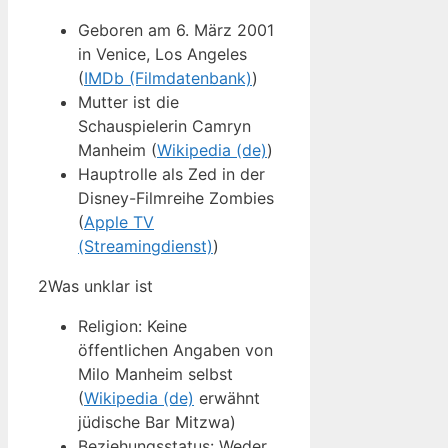
Geboren am 6. März 2001
in Venice, Los Angeles
(
IMDb (Filmdatenbank)
)
Mutter ist die
Schauspielerin Camryn
Manheim (
Wikipedia (de)
)
Hauptrolle als Zed in der
Disney-Filmreihe Zombies
(
Apple TV
(Streamingdienst)
)
2
Was unklar ist
Religion: Keine
öffentlichen Angaben von
Milo Manheim selbst
(
Wikipedia (de)
erwähnt
jüdische Bar Mitzwa)
Beziehungsstatus: Weder