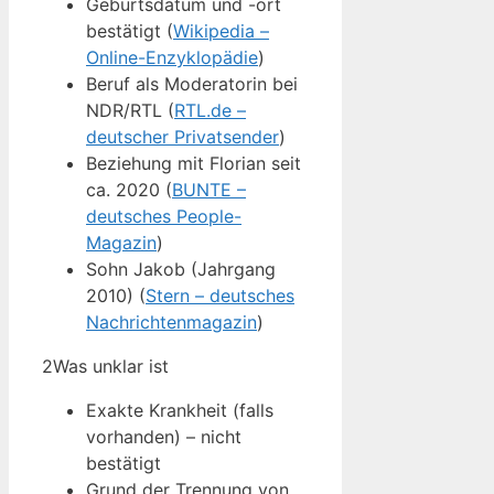
Geburtsdatum und -ort
bestätigt (
Wikipedia –
Online-Enzyklopädie
)
Beruf als Moderatorin bei
NDR/RTL (
RTL.de –
deutscher Privatsender
)
Beziehung mit Florian seit
ca. 2020 (
BUNTE –
deutsches People-
Magazin
)
Sohn Jakob (Jahrgang
2010) (
Stern – deutsches
Nachrichtenmagazin
)
2
Was unklar ist
Exakte Krankheit (falls
vorhanden) – nicht
bestätigt
Grund der Trennung von