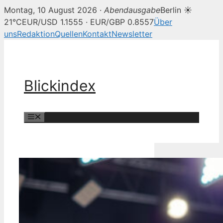
Montag, 10 August 2026 ·
Abendausgabe
Berlin ☀
21°C
EUR/USD 1.1555 · EUR/GBP 0.8557
Über
uns
Redaktion
Quellen
Kontakt
Newsletter
Zum
Inhalt
springen
Blickindex
Menü